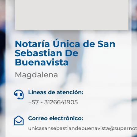
Notaría Única de San
Sebastian De
Buenavista
Magdalena
Líneas de atención:

+57 - 3126641905
Correo electrónico:

unicasansebastiandebuenavista@supernota