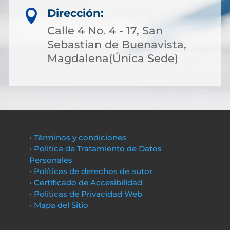
Dirección:

Calle 4 No. 4 - 17, San
Sebastian de Buenavista,
Magdalena(Única Sede)
• Términos y condiciones
• Política de Tratamiento de Datos
Personales
• Políticas de derechos de autor
• Certificado de Accesibilidad
• Políticas de Privacidad Web
• Mapa del Sitio