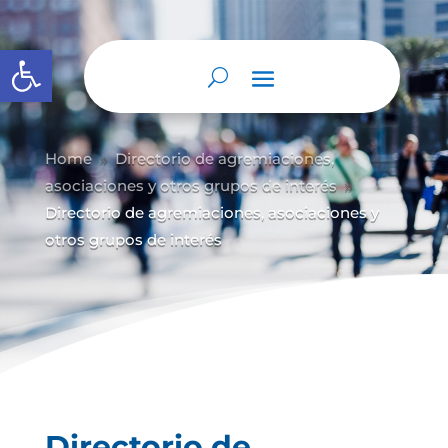
Abrir barra de herramientas
Home
Directorio de agremiaciones,
9
asociaciones y otros grupos de interés
9
Directorio de agremiaciones, asociaciones y
otros grupos de interés
Directorio de