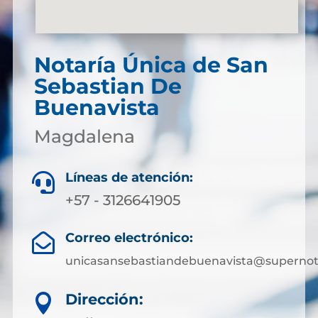
Notaría Única de San
Sebastian De
Buenavista
Magdalena
Líneas de atención:

+57 - 3126641905
Correo electrónico:

unicasansebastiandebuenavista@supernota
Dirección:
