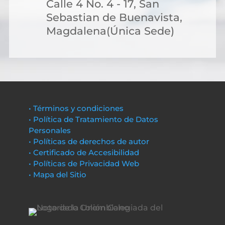
Calle 4 No. 4 - 17, San
Sebastian de Buenavista,
Magdalena(Única Sede)
• Términos y condiciones
• Política de Tratamiento de Datos
Personales
• Políticas de derechos de autor
• Certificado de Accesibilidad
• Políticas de Privacidad Web
• Mapa del Sitio