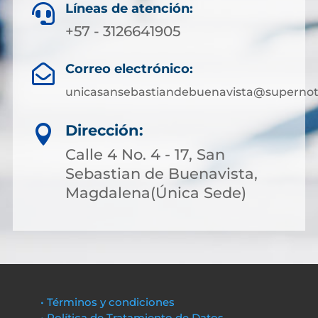
Líneas de atención:

+57 - 3126641905
Correo electrónico:

unicasansebastiandebuenavista@supernota
Dirección:

Calle 4 No. 4 - 17, San
Sebastian de Buenavista,
Magdalena(Única Sede)
• Términos y condiciones
• Política de Tratamiento de Datos