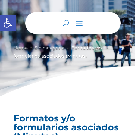
Abrir barra de herramientas
Home
Sin categoría
Formatos y/o
9
9
formularios asociados (Minutas)
Formatos y/o
formularios asociados