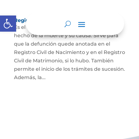
Abrir barra de herramientas
Registro Civil de Defunción
Es el documento público que prueba el
hecho de la muerte y su causa. Sirve para
que la defunción quede anotada en el
Registro Civil de Nacimiento y en el Registro
Civil de Matrimonio, si lo hubo. También
permite el inicio de los trámites de sucesión.
Además, la...