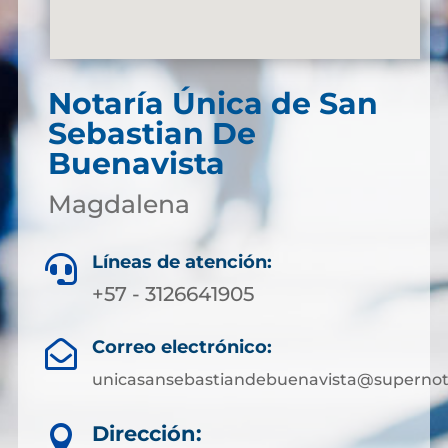
Notaría Única de San
Sebastian De
Buenavista
Magdalena
Líneas de atención:

+57 - 3126641905
Correo electrónico:

unicasansebastiandebuenavista@supernota
Dirección:
